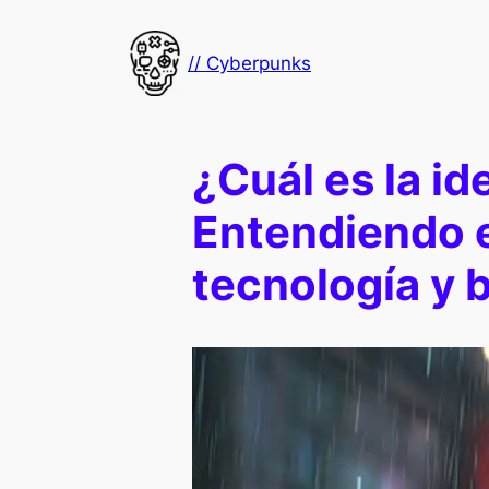
Saltar
al
// Cyberpunks
contenido
¿Cuál es la i
Entendiendo e
tecnología y b