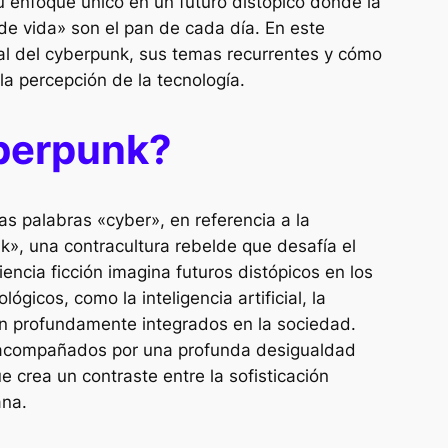
u enfoque único en un futuro distópico donde la
 de vida» son el pan de cada día. En este
ral del cyberpunk, sus temas recurrentes y cómo
 la percepción de la tecnología.
yberpunk?
s palabras «cyber», en referencia a la
nk», una contracultura rebelde que desafía el
encia ficción imagina futuros distópicos en los
lógicos, como la inteligencia artificial, la
stán profundamente integrados en la sociedad.
 acompañados por una profunda desigualdad
ue crea un contraste entre la sofisticación
ana.