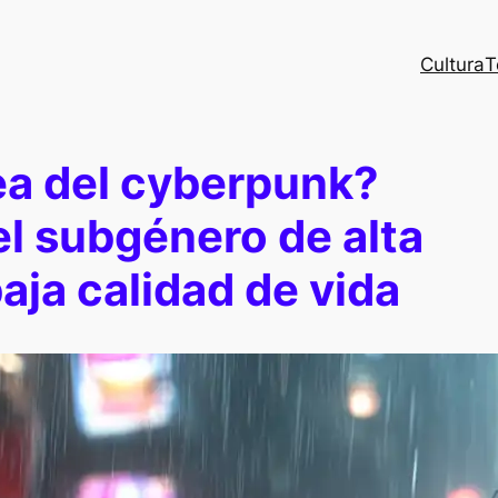
Cultura
T
dea del cyberpunk?
l subgénero de alta
aja calidad de vida