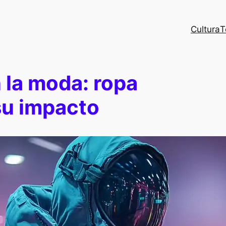
Cultura
T
 la moda: ropa
 su impacto